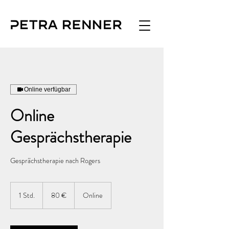
Online verfügbar
Online
Gesprächstherapie
Gesprächstherapie nach Rogers
80
Euro
1 Std.
1
80 €
Online
S
t
d